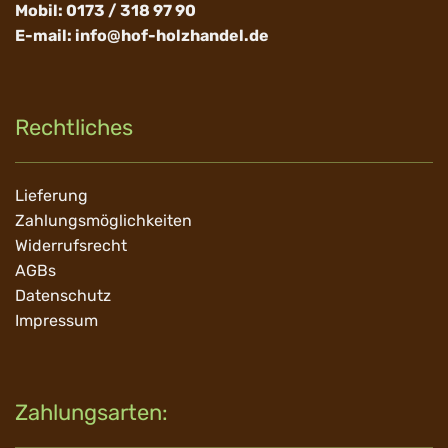
Mobil: 0173 / 318 97 90
E-mail:
info@hof-holzhandel.de
Rechtliches
Navigation
Lieferung
überspringen
Zahlungsmöglichkeiten
Widerrufsrecht
AGBs
Datenschutz
Impressum
Zahlungsarten: