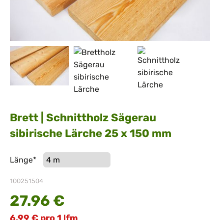
Brett | Schnittholz Sägerau
sibirische Lärche 25 x 150 mm
Pflichtfeld
Länge
*
100251504
27.96
€
6.99
€
pro 1 lfm