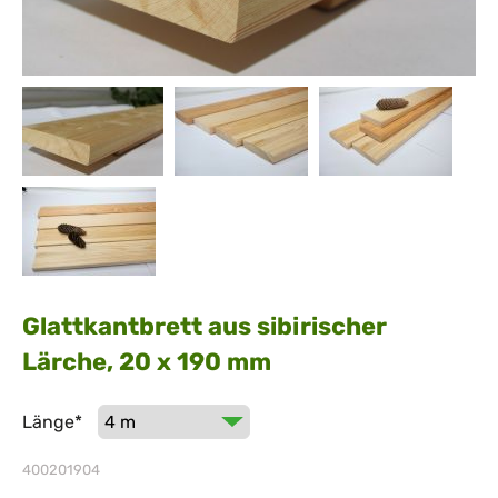
Glattkantbrett aus sibirischer
Lärche, 20 x 190 mm
Pflichtfeld
Länge
*
400201904