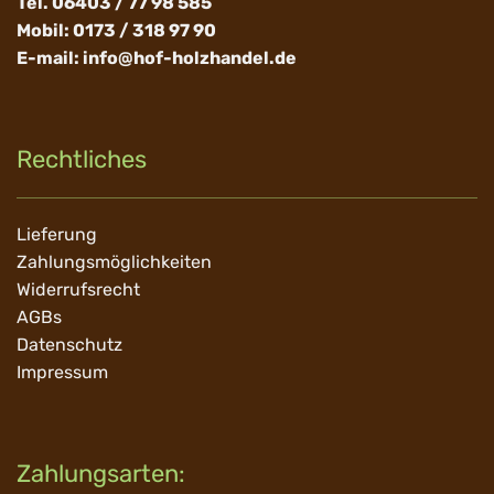
Tel. 06403 / 77 98 585
Mobil: 0173 / 318 97 90
E-mail:
info@hof-holzhandel.de
Rechtliches
Navigation
Lieferung
überspringen
Zahlungsmöglichkeiten
Widerrufsrecht
AGBs
Datenschutz
Impressum
Zahlungsarten: