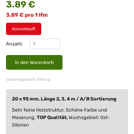
3.89
€
3.89
€
pro 1 lfm
Ausverkauft
Anzahl:
Versandgewicht: 0.96 kg
20 x 95 mm, Länge 2, 3, 4 m / A/B Sortierung
Sehr feine Holzstruktur, Schöne Farbe und
Maserung,
TOP Qualität,
Wuchsgebiet: Ost-
Sibirien