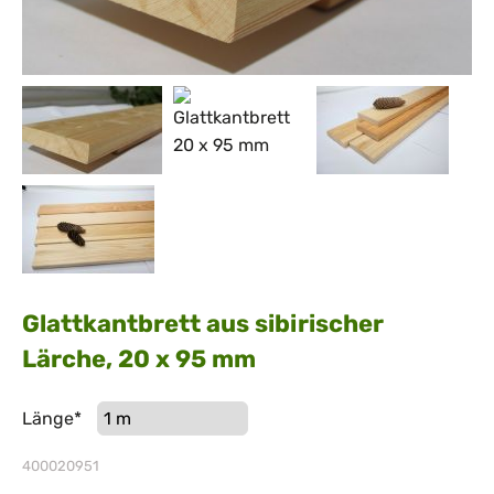
Glattkantbrett aus sibirischer
Lärche, 20 x 95 mm
Pflichtfeld
Länge
*
400020951