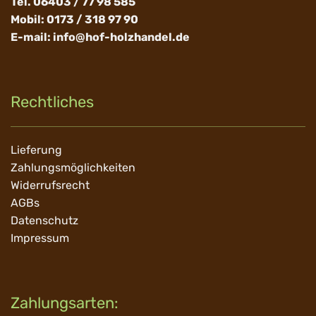
Tel. 06403 / 77 98 585
Mobil: 0173 / 318 97 90
E-mail:
info@hof-holzhandel.de
Rechtliches
Navigation
Lieferung
überspringen
Zahlungsmöglichkeiten
Widerrufsrecht
AGBs
Datenschutz
Impressum
Zahlungsarten: