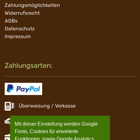
überspringen
Zahlungsmöglichkeiten
Widerrufsrecht
AGBs
Datenschutz
Impressum
Zahlungsarten:
Überweisung / Vorkasse
Barzahlung
Mit dieser Einstellung werden Google
Fonts, Cookies für erweiterte
EC Zahlung
Funktionen, sowie Google Analytics