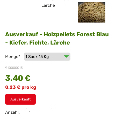
Ausverkauf - Holzpellets Forest Blau
- Kiefer, Fichte, Lärche
Pflichtfeld
Menge
*
910000015
3.40
€
0.23
€
pro kg
Ausverkauft
Anzahl: