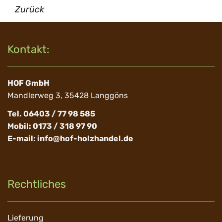
Zurück
Kontakt:
HOF GmbH
Mandlerweg 3, 35428 Langgöns
Tel. 06403 / 77 98 585
Mobil: 0173 / 318 97 90
E-mail:
info@hof-holzhandel.de
Rechtliches
Navigation
Lieferung