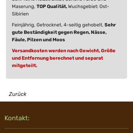
Maserung,
TOP Qualität,
Wuchsgebiet: Ost-
Sibirien
Feinjährig, Getrocknet, 4-seitig gehobelt,
Sehr
gute Beständigkeit gegen Regen, Nässe,
Fäule, Pilzen und Moos
Versandkosten werden nach Gewicht, Größe
und Entfernung berechnet und separat
mitgeteilt.
Zurück
Kontakt: