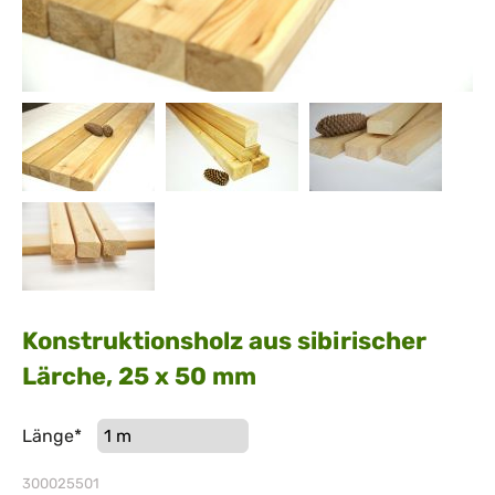
Konstruktionsholz aus sibirischer
Lärche, 25 x 50 mm
Pflichtfeld
Länge
*
300025501