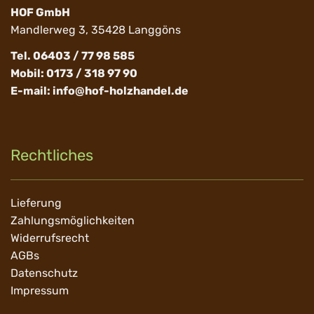
HOF GmbH
Mandlerweg 3, 35428 Langgöns
Tel. 06403 / 77 98 585
Mobil: 0173 / 318 97 90
E-mail:
info@hof-holzhandel.de
Rechtliches
Navigation
Lieferung
überspringen
Zahlungsmöglichkeiten
Widerrufsrecht
AGBs
Datenschutz
Impressum