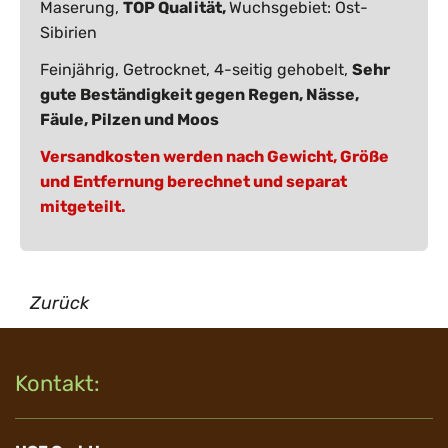
Maserung,
TOP Qualität,
Wuchsgebiet: Ost-
Sibirien
Feinjährig, Getrocknet, 4-seitig gehobelt,
Sehr
gute Beständigkeit gegen Regen, Nässe,
Fäule, Pilzen und Moos
Versandkosten werden nach Gewicht, Größe
und Entfernung berechnet und separat
mitgeteilt.
Zurück
Kontakt: