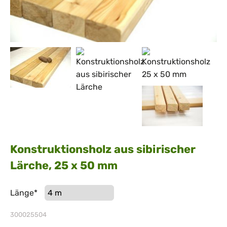
Konstruktionsholz aus sibirischer
Lärche, 25 x 50 mm
Pflichtfeld
Länge
*
300025504