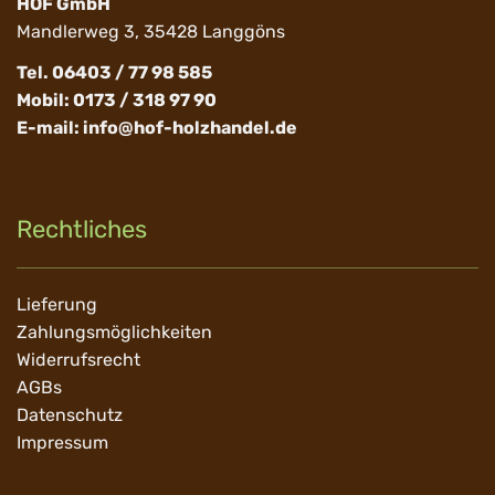
HOF GmbH
Mandlerweg 3, 35428 Langgöns
Tel. 06403 / 77 98 585
Mobil: 0173 / 318 97 90
E-mail:
info@hof-holzhandel.de
Rechtliches
Navigation
Lieferung
überspringen
Zahlungsmöglichkeiten
Widerrufsrecht
AGBs
Datenschutz
Impressum