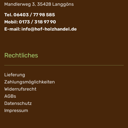
Mandlerweg 3, 35428 Langgöns
Tel. 06403 / 77 98 585
Mobil: 0173 / 318 97 90
E-mail:
info@hof-holzhandel.de
Rechtliches
Navigation
Lieferung
überspringen
Zahlungsmöglichkeiten
Widerrufsrecht
AGBs
Datenschutz
Impressum