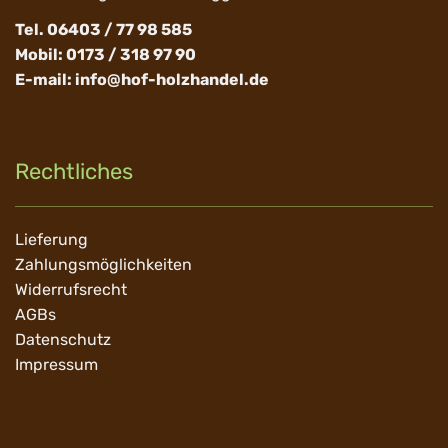
Tel. 06403 / 77 98 585
Mobil: 0173 / 318 97 90
E-mail:
info@hof-holzhandel.de
Rechtliches
Navigation
Lieferung
überspringen
Zahlungsmöglichkeiten
Widerrufsrecht
AGBs
Datenschutz
Impressum