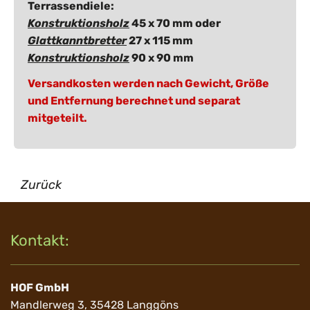
Terrassendiele:
Konstruktionsholz
45 x 70 mm oder
Glattkanntbretter
27 x 115 mm
Konstruktionsholz
90 x 90 mm
Versandkosten werden nach Gewicht, Größe
und Entfernung berechnet und separat
mitgeteilt.
Zurück
Kontakt:
HOF GmbH
Mandlerweg 3, 35428 Langgöns