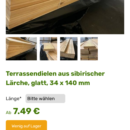
Terrassendielen aus sibirischer
Lärche, glatt, 34 x 140 mm
Pflichtfeld
Länge
*
7.49
€
Ab
Wenig auf Lager