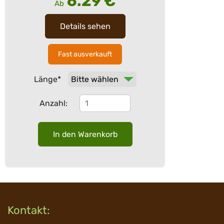
6.29
€
Ab
Details sehen
Fast ausverkauft
Pflichtfeld
Länge
*
Anzahl:
Kontakt: