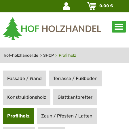
Navigation
0.00
€
überspringen
hof-holzhandel.de
SHOP
Profilholz
Navigation
überspringen
Fassade / Wand
Terrasse / Fußboden
Konstruktionsholz
Glattkantbretter
Profilholz
Zaun / Pfosten / Latten