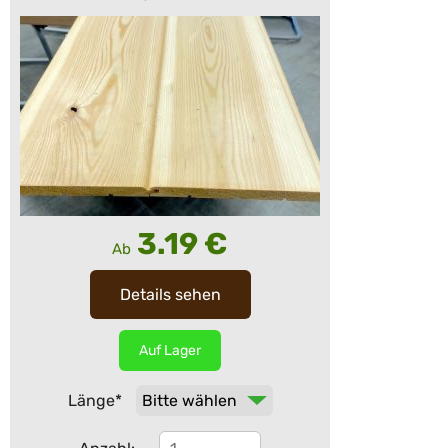
3.19
€
Ab
Details sehen
Auf Lager
Pflichtfeld
Länge
*