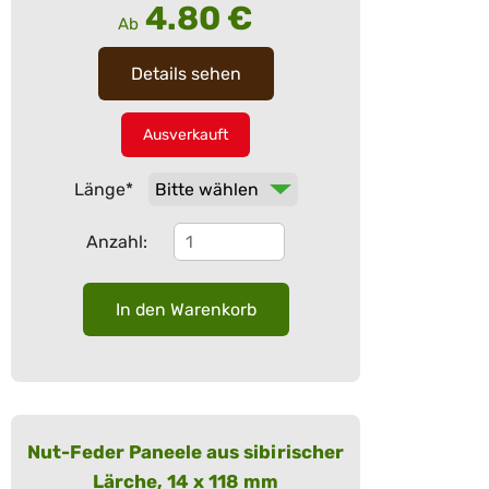
4.80
€
Ab
Details sehen
Ausverkauft
Pflichtfeld
Länge
*
Anzahl:
Nut-Feder Paneele aus sibirischer
Lärche, 14 x 118 mm