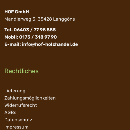
HOF GmbH
Mandlerweg 3, 35428 Langgöns
Tel. 06403 / 77 98 585
Mobil: 0173 / 318 97 90
E-mail:
info@hof-holzhandel.de
Rechtliches
Navigation
Lieferung
überspringen
Zahlungsmöglichkeiten
Widerrufsrecht
AGBs
Datenschutz
Impressum