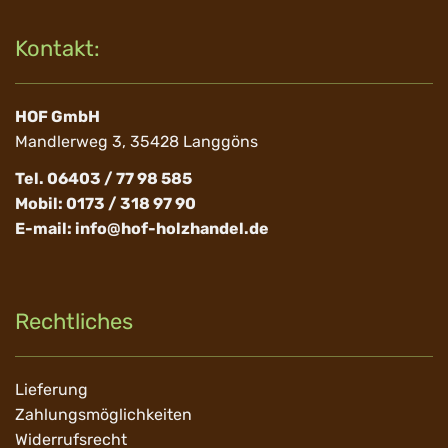
Kontakt:
HOF GmbH
Mandlerweg 3, 35428 Langgöns
Tel. 06403 / 77 98 585
Mobil: 0173 / 318 97 90
E-mail:
info@hof-holzhandel.de
Rechtliches
Navigation
Lieferung
überspringen
Zahlungsmöglichkeiten
Widerrufsrecht