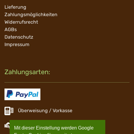
Navigation
Lieferung
überspringen
Zahlungsmöglichkeiten
Widerrufsrecht
AGBs
Datenschutz
Impressum
Zahlungsarten:
Überweisung / Vorkasse
Barzahlung
Mit dieser Einstellung werden Google