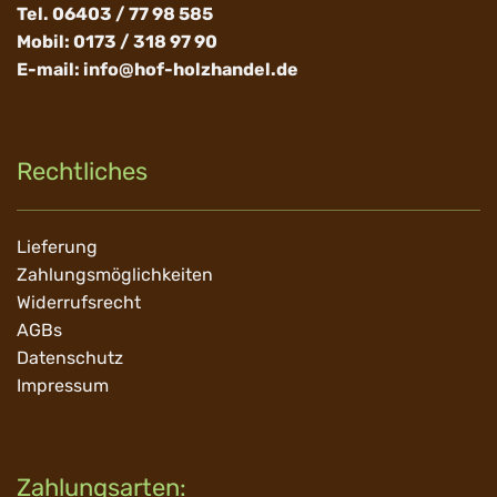
Tel. 06403 / 77 98 585
Mobil: 0173 / 318 97 90
E-mail:
info@hof-holzhandel.de
Rechtliches
Navigation
Lieferung
überspringen
Zahlungsmöglichkeiten
Widerrufsrecht
AGBs
Datenschutz
Impressum
Zahlungsarten: